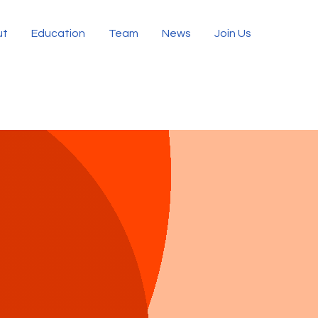
ut
Education
Team
News
Join Us