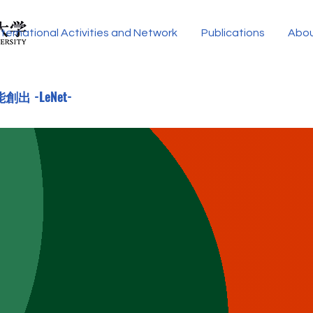
nternational Activities and Network
Publications
Abo
能創出
-LeNet-