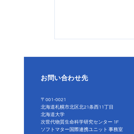
お問い合わせ先
奥崎 秀俊さんがアイントホー
〒001-0021
フェン工科大学に旅立ちまし
北海道札幌市北区北21条西11丁目
た！
北海道大学
次世代物質生命科学研究センター 1F
​ソフトマター国際連携ユニット 事務室