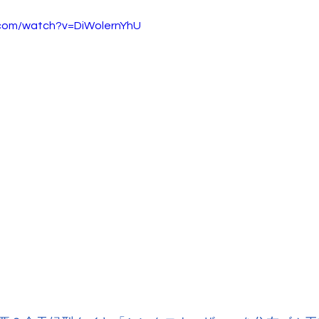
.com/watch?v=DiWolernYhU