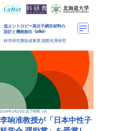
低エントロピー高分子網目材料の
設計と機能創出
-LeNet-
科学研究費助成事業 国際先導研究
2024年3月25日
読了時間: 1分
李响准教授が「日本中性子
科学会 奨励賞」を受賞し